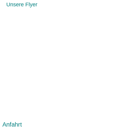
Unsere Flyer
  Anfahrt                                                              