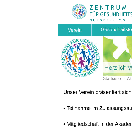
Z E N T R U M
FÜR GESUNDHEIT
N Ü R N B E R G   e. V.
Startseite 
→ Akt
Unser Verein präsentiert sich
• Teilnahme im Zulassungsau
• Mitgliedschaft in der Akade