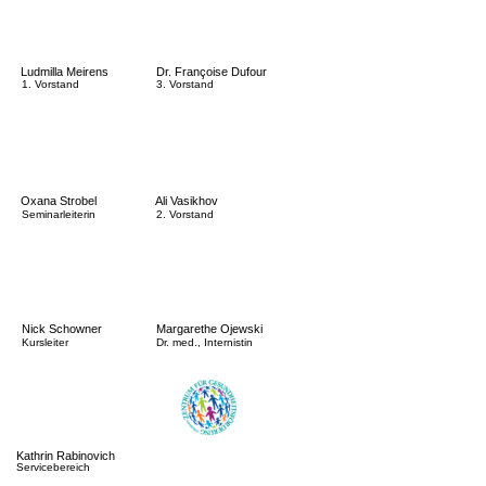
       Ludmilla Meirens           
   Dr. Françoise Dufour                 
1. Vorstand 
3. Vorstand        
       Oxana Strobel              
   Ali Vasikhov                            
Seminarleiterin
2. Vorstand 
   Margarethe Ojewski     
        Nick Schowner              
Dr. med., Internistin
Kursleiter
      Kathrin Rabinovich          
Servicebereich 